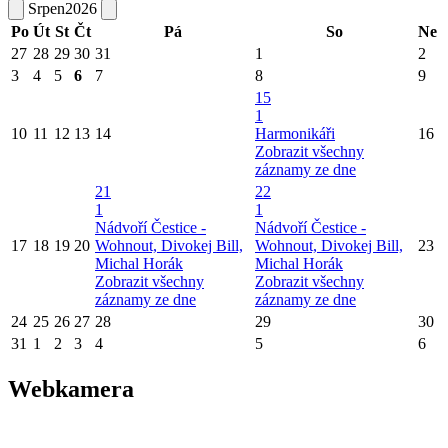
Srpen
2026
Po
Út
St
Čt
Pá
So
Ne
27
28
29
30
31
1
2
3
4
5
6
7
8
9
15
1
10
11
12
13
14
Harmonikáři
16
Zobrazit všechny
záznamy ze dne
21
22
1
1
Nádvoří Čestice -
Nádvoří Čestice -
17
18
19
20
Wohnout, Divokej Bill,
Wohnout, Divokej Bill,
23
Michal Horák
Michal Horák
Zobrazit všechny
Zobrazit všechny
záznamy ze dne
záznamy ze dne
24
25
26
27
28
29
30
31
1
2
3
4
5
6
Webkamera