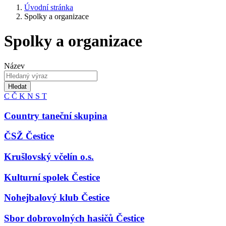
Úvodní stránka
Spolky a organizace
Spolky a organizace
Název
Hledat
C
Č
K
N
S
T
Country taneční skupina
ČSŽ Čestice
Krušlovský včelín o.s.
Kulturní spolek Čestice
Nohejbalový klub Čestice
Sbor dobrovolných hasičů Čestice