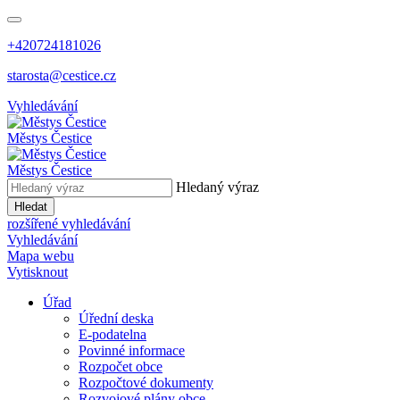
+420724181026
starosta@cestice.cz
Vyhledávání
Městys
Čestice
Městys
Čestice
Hledaný výraz
Hledat
rozšířené vyhledávání
Vyhledávání
Mapa webu
Vytisknout
Úřad
Úřední deska
E-podatelna
Povinné informace
Rozpočet obce
Rozpočtové dokumenty
Rozvojové plány obce