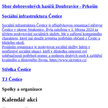
Sbor dobrovolných hasičů Doubravice - Prkošín
Sociální infrastruktura Čestice
Sociální infrastruktura Čestice je příspěvkovou organizací městyse
Čestice v okrese Strakonice. Byla založena v 1. března 2024 za
účelem poskytování sociálních služeb. Jde o zařízení komunitního
charakteru, které má sloužit zejména potřebám občanů z Čestic a
blízkého okolí.
Posláním organizace je poskytovat sociální služby lidem v
nepříznivé sociální situaci, kteří v důsledku omezení své
soběstačnosti potřebují pomoc a podporu druhých osob k zajištění
kvalitního a důstojného života. https://www.sicestice.cz/
Střelka Čestice
TJ Čestice
Spolky a organizace
Kalendář akci