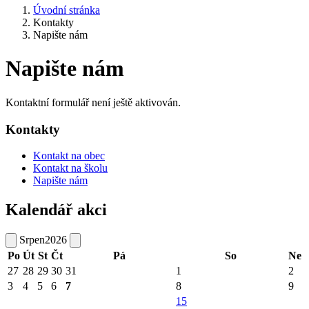
Úvodní stránka
Kontakty
Napište nám
Napište nám
Kontaktní formulář není ještě aktivován.
Kontakty
Kontakt na obec
Kontakt na školu
Napište nám
Kalendář akci
Srpen
2026
Po
Út
St
Čt
Pá
So
Ne
27
28
29
30
31
1
2
3
4
5
6
7
8
9
15