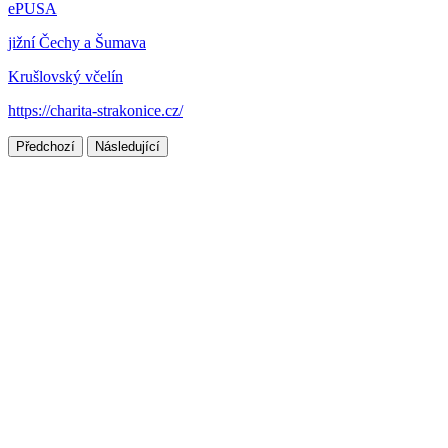
ePUSA
jižní Čechy a Šumava
Krušlovský včelín
https://charita-strakonice.cz/
Předchozí
Následující