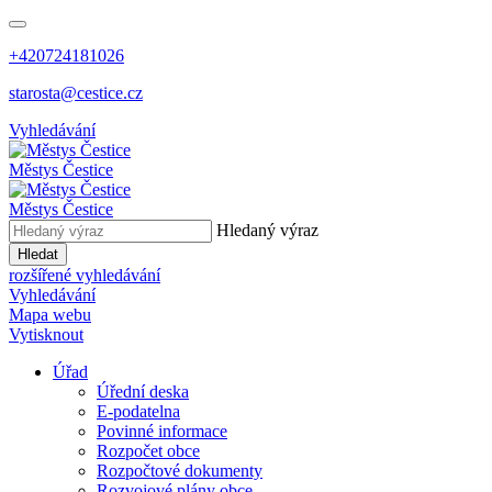
+420724181026
starosta@cestice.cz
Vyhledávání
Městys
Čestice
Městys
Čestice
Hledaný výraz
Hledat
rozšířené vyhledávání
Vyhledávání
Mapa webu
Vytisknout
Úřad
Úřední deska
E-podatelna
Povinné informace
Rozpočet obce
Rozpočtové dokumenty
Rozvojové plány obce