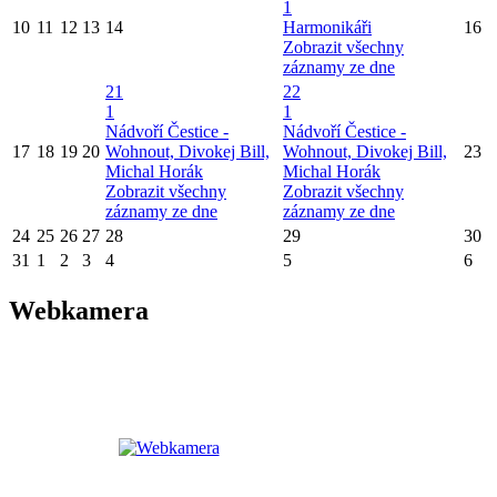
1
10
11
12
13
14
Harmonikáři
16
Zobrazit všechny
záznamy ze dne
21
22
1
1
Nádvoří Čestice -
Nádvoří Čestice -
17
18
19
20
Wohnout, Divokej Bill,
Wohnout, Divokej Bill,
23
Michal Horák
Michal Horák
Zobrazit všechny
Zobrazit všechny
záznamy ze dne
záznamy ze dne
24
25
26
27
28
29
30
31
1
2
3
4
5
6
Webkamera