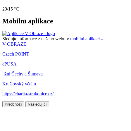
29/15 °C
Mobilní aplikace
Sledujte informace z našeho webu v
mobilní aplikaci –
V OBRAZE.
Czech POINT
ePUSA
jižní Čechy a Šumava
Krušlovský včelín
https://charita-strakonice.cz/
Předchozí
Následující