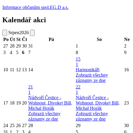
Informace občanům spol.EG.D a.s.
Kalendář akci
Srpen
2026
Po
Út
St
Čt
Pá
So
Ne
27
28
29
30
31
1
2
3
4
5
6
7
8
9
15
1
10
11
12
13
14
Harmonikáři
16
Zobrazit všechny
záznamy ze dne
21
22
1
1
Nádvoří Čestice -
Nádvoří Čestice -
17
18
19
20
Wohnout, Divokej Bill,
Wohnout, Divokej Bill,
23
Michal Horák
Michal Horák
Zobrazit všechny
Zobrazit všechny
záznamy ze dne
záznamy ze dne
24
25
26
27
28
29
30
31
1
2
3
4
5
6