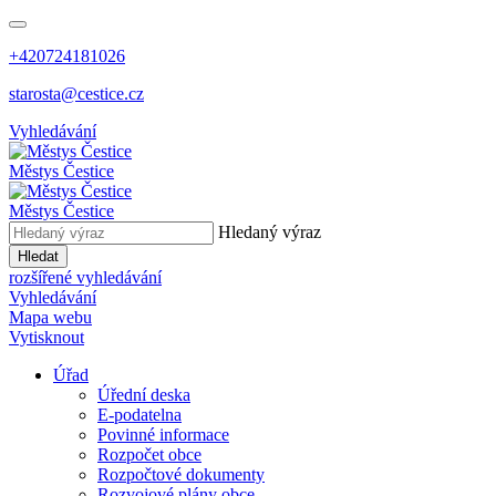
+420724181026
starosta@cestice.cz
Vyhledávání
Městys
Čestice
Městys
Čestice
Hledaný výraz
Hledat
rozšířené vyhledávání
Vyhledávání
Mapa webu
Vytisknout
Úřad
Úřední deska
E-podatelna
Povinné informace
Rozpočet obce
Rozpočtové dokumenty
Rozvojové plány obce