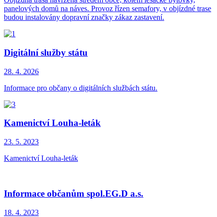
panelových domů na náves. Provoz řízen semafory, v objízdné trase
budou instalovány dopravní značky zákaz zastavení.
Digitální služby státu
28. 4.
2026
Informace pro občany o digitálních službách státu.
Kamenictví Louha-leták
23. 5.
2023
Kamenictví Louha-leták
Informace občanům spol.EG.D a.s.
18. 4.
2023