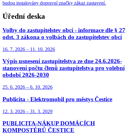
budou instalovány dopravní značky zákaz zastavení.
Úřední deska
Volby do zastupitelstev obcí - informace dle § 27
odst. 3 zákona o volbách do zastupitelstev obcí
16. 7.
2026
–
11. 10.
2026
Výpis usnesení zastupitelstva ze dne 24.6.2026-
stanovení počtu členů zastupitelstva pro volební
období 2026-2030
25. 6.
2026
–
6. 10.
2026
Publicita - Elektromobil pro městys Čestice
12. 3.
2026
–
31. 3.
2029
PUBLICITA-NÁKUP DOMÁCÍCH
KOMPOSTÉRŮ ČESTICE