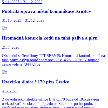
5. 11.
2025
–
31. 12.
2028
Publicita-oprava místní komunikace Krušlov
31. 10.
2025
–
31. 12.
2028
Hromadná kontrola kotlů na tuhá paliva a plyn
21. 7.
2026
Obchodní sdělení firmy TPT SERVIS: Hromadná kontrola kotlů na
tuhá paliva a plyn proběhne v obci 25.8. a 26.8.2026. V případě
zájmu volejte 734442762.
Uzavírka silnice č.170 přes Čestice
4. 5.
2026
Z důvodu rekonstrukce silnice II. tř.č.170 bude od 19.5.uzavřen
úsek od začátku obce při příjezdu od Strakonic po hospodu.
Objízdná trasa navržena středem obce, kolem lesácké bytovky,