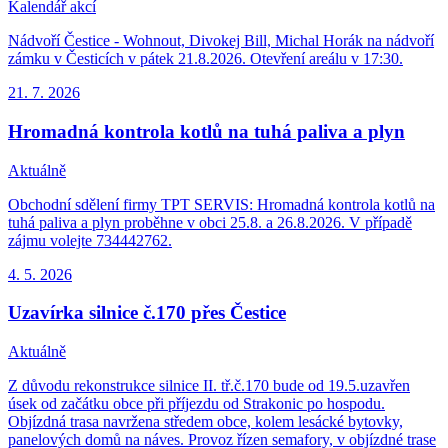
Kalendář akcí
Nádvoří Čestice - Wohnout, Divokej Bill, Michal Horák na nádvoří
zámku v Česticích v pátek 21.8.2026. Otevření areálu v 17:30.
21. 7.
2026
Hromadná kontrola kotlů na tuhá paliva a plyn
Aktuálně
Obchodní sdělení firmy TPT SERVIS: Hromadná kontrola kotlů na
tuhá paliva a plyn proběhne v obci 25.8. a 26.8.2026. V případě
zájmu volejte 734442762.
4. 5.
2026
Uzavírka silnice č.170 přes Čestice
Aktuálně
Z důvodu rekonstrukce silnice II. tř.č.170 bude od 19.5.uzavřen
úsek od začátku obce při příjezdu od Strakonic po hospodu.
Objízdná trasa navržena středem obce, kolem lesácké bytovky,
panelových domů na náves. Provoz řízen semafory, v objízdné trase