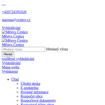
+420724181026
starosta@cestice.cz
Vyhledávání
Městys
Čestice
Městys
Čestice
Hledaný výraz
Hledat
rozšířené vyhledávání
Vyhledávání
Mapa webu
Vytisknout
Úřad
Úřední deska
E-podatelna
Povinné informace
Rozpočet obce
Rozpočtové dokumenty
Rozvojové plány obce