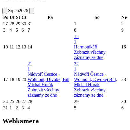
Srpen
2026
Po
Út
St
Čt
Pá
So
Ne
27
28
29
30
31
1
2
3
4
5
6
7
8
9
15
1
10
11
12
13
14
Harmonikáři
16
Zobrazit všechny
záznamy ze dne
21
22
1
1
Nádvoří Čestice -
Nádvoří Čestice -
17
18
19
20
Wohnout, Divokej Bill,
Wohnout, Divokej Bill,
23
Michal Horák
Michal Horák
Zobrazit všechny
Zobrazit všechny
záznamy ze dne
záznamy ze dne
24
25
26
27
28
29
30
31
1
2
3
4
5
6
Webkamera