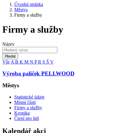
Úvodní stránka
Městys
Firmy a služby
Firmy a služby
Název
Hledat
Vše
A
B
K
M
N
P
R
S
Š
V
Výroba paliček PELLWOOD
Městys
Statistické údaje
Místní části
Firmy a služby
Kronika
Čtení pro lidi
Kalendář akci